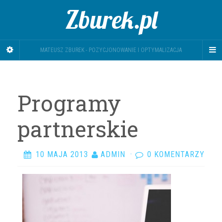
Zburek.pl
MATEUSZ ZBUREK - POZYCJONOWANIE I OPTYMALIZACJA
Programy
partnerskie
10 MAJA 2013
ADMIN
·
0 KOMENTARZY