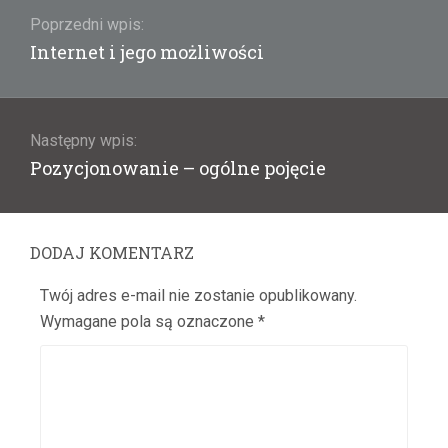
wpisu
Poprzedni wpis:
Poprzedni
Internet i jego możliwości
wpis:
Następny wpis:
Następny
Pozycjonowanie – ogólne pojęcie
wpis:
DODAJ KOMENTARZ
Twój adres e-mail nie zostanie opublikowany.
Wymagane pola są oznaczone
*