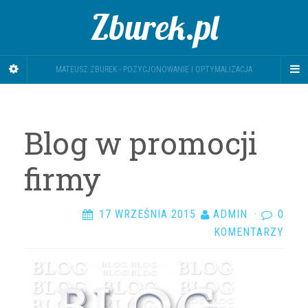
Zburek.pl
MATEUSZ ZBUREK - POZYCJONOWANIE I OPTYMALIZACJA
Blog w promocji
firmy
17 WRZEŚNIA 2015
ADMIN
·
0
KOMENTARZY