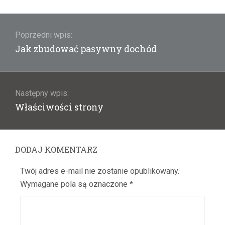
Nawigacja
wpisu
Poprzedni wpis:
Poprzedni
Jak zbudować pasywny dochód
wpis:
Następny wpis:
Następny
Właściwości strony
wpis:
DODAJ KOMENTARZ
Twój adres e-mail nie zostanie opublikowany.
Wymagane pola są oznaczone
*