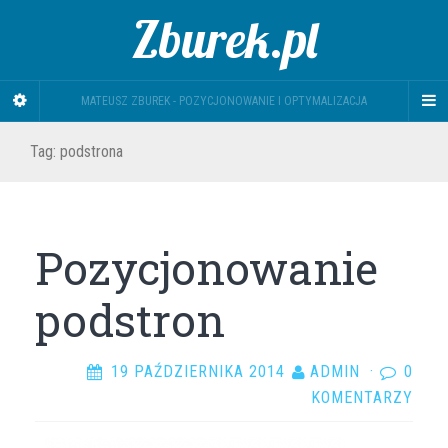
Zburek.pl
MATEUSZ ZBUREK - POZYCJONOWANIE I OPTYMALIZACJA
Tag: podstrona
Pozycjonowanie
podstron
19 PAŹDZIERNIKA 2014
ADMIN
·
0
KOMENTARZY