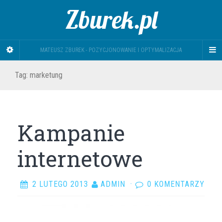
Zburek.pl
MATEUSZ ZBUREK - POZYCJONOWANIE I OPTYMALIZACJA
Tag: marketung
Kampanie
internetowe
2 LUTEGO 2013
ADMIN
·
0 KOMENTARZY